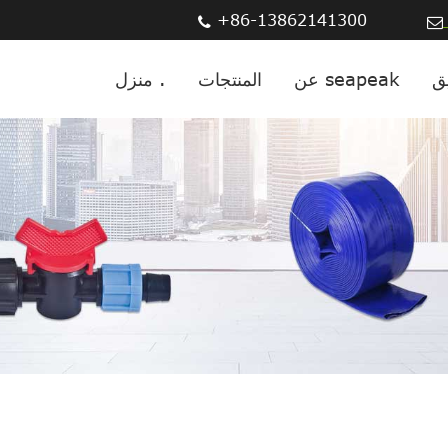
+86-13862141300
عن seapeak
المنتجات
منزل .