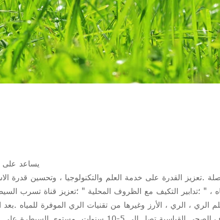
يساعد على ت
لة .تعزيز القدرة على خدمة العلم والتكنولوجيا ، وتحسين قدرة الا
اه ، " ؛تدابير التكيف مع الظروف المحلية " ؛تعزيز قناة تسرب السيط