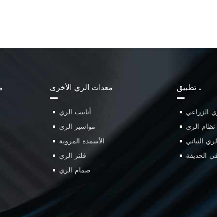
تطبيق .
معدات الري الأخرى
م
ي الزراعي
أنابيب الري
نظام الري
مواسير الري
ري النباتي
الأسمدة المروية
ي الحديقة
فلتر الري
صمام الري