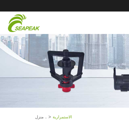
الاستمرارية
منزل .