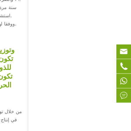

تكون 

للذو
تكون 
الحر

من خلال تو
في إنتاج 