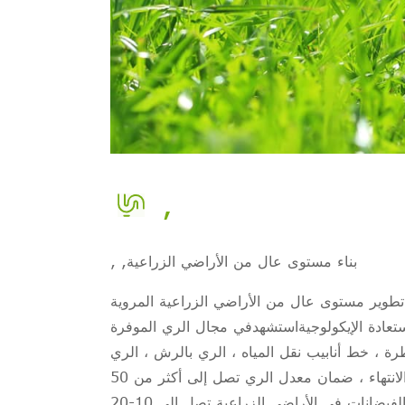
,
, ,بناء مستوى عال من الأراضي الزراعية
طوير مستوى عال من الأراضي الزراعية المروية
ستعادة الإيكولوجيةاستشهدفي مجال الري الموفرة
رة ، خط أنابيب نقل المياه ، الري بالرش ، الري
الصغيرة ، ثلم الري ، الري ، الأرز وغيرها من تقنيات الري الموفرة للمياه .بعد الانتهاء ، ضمان معدل الري تصل إلى أكثر من 50
٪ ، والصرف الصحي القياسية تصل إلى 5-10 سنوات .مستوى السيطرة على الفيضانات في الأراضي الزراعية تصل إلى 10-20