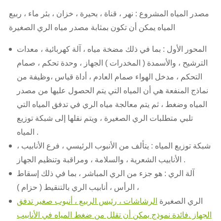
مصدر المياه المشروع : نهر ، قناة ، بحيرة ، خزان ، بئر ماء ، ربيع
المياه يمكن أن تكون بمثابة مصدر مياه الري الصغيرة
المحور الأول : بما في ذلك مضخة مياه ، آلة كهربائية ، معدات
الترشيح ، والأسمدة ( المخدرات ) الجهاز ، وحدة تحكم ، صمام
التحكم ، مدخل الهواء صمام العادم ، أداة قياس ،وظيفة من
نماذج المنفعة هي أن المياه التي يتم الحصول عليها من مصدر
المياه وضغط ، ثم يتم معالجة مياه الري في تدفق المياه التي
تلبي متطلبات الري الصغيرة ، ويتم نقلها إلى شبكة توزيع
المياه .
شبكة توزيع المياه : يتألف من الأنبوب الرئيسي ، فرع الأنابيب ،
الأنابيب الشعرية ، والسلامة ، ومراقبة وتنظيم الجهاز .
آلة الري : هو جزء من الري المباشر ، بما في ذلك إسقاط
الرأس ، أنابيب الري بالتنقيط ( حزام ) ،
الري الصغيرة
الرشاشات ، رئيس الربيع ، أنبوب صغير تدفق
الجهاز .فائدة نموذج يمكن أن تقلل من ضغط المياه في الأنابيب