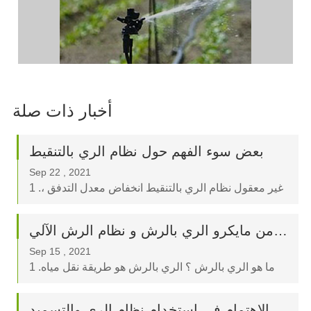
أخبار ذات صلة
بعض سوء الفهم حول نظام الري بالتنقيط
Sep 22 , 2021
1 .غير معقول نظام الري بالتنقيط انخفاض معدل التدفق ،
مما يجعل المستخدمين في كثير من الأحيان لا يمكن أن
نرى عملية الري .إذا كان الري وقت طويل جدا ، يمكن أن
مقدمة موجزة من مايكرو الري بالرش و نظام الرش الآلي
تنتج عمق التسرب والنفايات .I .
Sep 15 , 2021
1 .ما هو الري بالرش ؟ الري بالرش هو طريقة نقل مياه
الري إلى الميدان من خلال نظام الري بالرش باستخدام
مضخة الضغط أو السقوط الطبيعي .
نقاط الاهتمام في استخدام نظام الري والتسميد