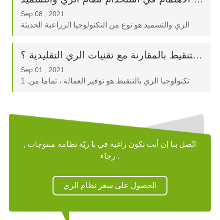
Sep 08 , 2021
الري والتسميد هو نوع من التكنولوجيا الزراعية الحديثة
التي تجمع بين إمدادات المياه والأسمدة من خلال الري
.ليس فقط يمكن أن تزيد من الإنتاج ، ولكن أيضا يمكن أن
ما هي مزايا الري بالتنقيط بالمقارنة مع تقنيات الري التقليدية ؟
تقلل من التلوث البيئي .
Sep 01 , 2021
1 .تكنولوجيا الري بالتنقيط هو توفير العمالة ، تماما من
خلال كسر نمط الري التقليدية ، يمكن للمرء بسهولة رعاية
مئات فدان من المحاصيل .إذا كان ذكي أم لا .
اتّصل بنا إن أنت تكون راغبة في نا ريّة نظامة منتوجات ,
رجاء .
الحصول على سعر نظام الري